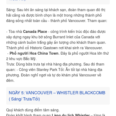
Sáng: Sau khi ăn sáng tại khách sạn, đoàn tham quan đô thị
hải cảng và được bình chọn là một trong những thành phố
đáng sống nhất toàn cầu - thành phố Vancouver. Tham quan:
- Tòa nhà
Canada Place
- công trình kiến trúc độc đáo được
xây dựng ngay khu bờ sông Burrard Inlet của Canada với
những cánh buồm trắng gây ấn tượng cho khách tham quan.
Thành phố cổ Historic Gastown nơi khai sinh ra Vancouver.
-
Phố người Hoa China Town
. Đây là phố người Hoa lớn thứ
2 khu vực Bắc Mỹ.
Trưa: Dùng bữa trưa tại nhà hàng địa phương. Sau đó tham
quan: - Công viên Stanley Park Tối: Ăn tối tại nhà hàng địa
phương. Đoàn nghỉ ngơi và tự do khám phá Vancouver về
đêm.
NGÀY 5: VANCOUVER – WHISTLER BLACKCOMB
( Sáng/ Trưa/Tối)
Quý khách dùng điểm tâm sáng.
Đoàn khởi hành tham quan
Làng du lịch Whistler
– từng là