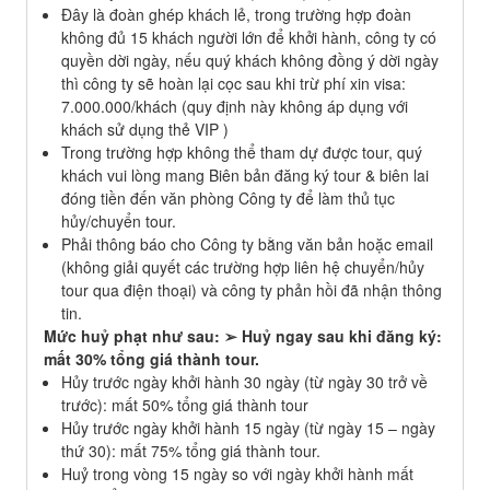
Đây là đoàn ghép khách lẻ, trong trường hợp đoàn
không đủ 15 khách người lớn để khởi hành, công ty có
quyền dời ngày, nếu quý khách không đồng ý dời ngày
thì công ty sẽ hoàn lại cọc sau khi trừ phí xin visa:
7.000.000/khách (quy định này không áp dụng với
khách sử dụng thẻ VIP )
Trong trường hợp không thể tham dự được tour, quý
khách vui lòng mang Biên bản đăng ký tour & biên lai
đóng tiền đến văn phòng Công ty để làm thủ tục
hủy/chuyển tour.
Phải thông báo cho Công ty bằng văn bản hoặc email
(không giải quyết các trường hợp liên hệ chuyển/hủy
tour qua điện thoại) và công ty phản hồi đã nhận thông
tin.
Mức huỷ phạt như sau: ➢ Huỷ ngay sau khi đăng ký:
mất 30% tổng giá thành tour.
Hủy trước ngày khởi hành 30 ngày (từ ngày 30 trở về
trước): mất 50% tổng giá thành tour
Hủy trước ngày khởi hành 15 ngày (từ ngày 15 – ngày
thứ 30): mất 75% tổng giá thành tour.
Huỷ trong vòng 15 ngày so với ngày khởi hành mất