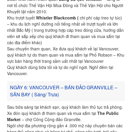
nơi tổ chức Thế Vận Hội Mùa Đông và Thế Vận Hội cho Người
Khuyết tật năm 2010.
Khu trượt tuyết
Whistler Blackcomb (
chi phí cáp treo tự túc)
– khu du lịch nghỉ dưỡng nổi tiếng nhất về trượt tuyết và lớn
nhất Bắc Mỹ ( trong trường hợp cáp treo đóng cửa, hướng dẫn
viên sẽ sắp xếp cho quý khách đi tham quan và mua sắm tại
các địa điểm khác)
Sau chuyến tham quan, Xe đưa quý khách về lại Vancouver,
quý khách tự do tham quan và mua sắm tại Phố Robson – Khu
vực bán hàng thời trang sầm uất nhất tại Vancouver
Quý khách dùng bữa tối và tự do nghỉ ngơi. Nghỉ đêm tại
Vancouver.
NGÀY 6: VANCOUVER – BÁN ĐẢO GRANVILLE –
SÂN BAY ( Sáng/ Trưa)
Sau bữa sáng tại khách sạn, quý khách làm thủ tục trả phòng.
Xe đón quý khách đi tham quan và mua sắm tại
The Public
Market
– chợ Công Cộng đảo Granville.
Ngôi chợ địa phương rộng gần 4 .000 m2 này chuyên bán các
hàng thủ công như: xà bông tự chế, nông sản tươi, trái cây