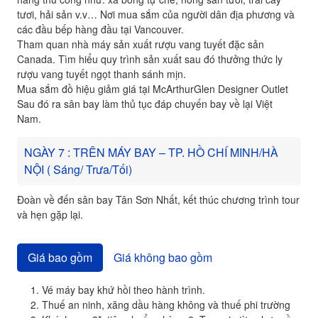
tươi, hải sản v.v… Nơi mua sắm của người dân địa phương và
các đầu bếp hàng đầu tại Vancouver.
Tham quan nhà máy sản xuất rượu vang tuyết đặc sản
Canada. Tìm hiểu quy trình sản xuất sau đó thưởng thức ly
rượu vang tuyết ngọt thanh sánh mịn.
Mua sắm đồ hiệu giảm giá tại McArthurGlen Designer Outlet
Sau đó ra sân bay làm thủ tục đáp chuyến bay về lại Việt
Nam.
NGÀY 7 : TRÊN MÁY BAY – TP. HỒ CHÍ MINH/HÀ
NỘI ( Sáng/ Trưa/Tối)
Đoàn về đến sân bay Tân Sơn Nhất, kết thúc chương trình tour
và hẹn gặp lại.
Giá bao gồm
Giá không bao gồm
Vé máy bay khứ hồi theo hành trình.
Thuế an ninh, xăng dầu hàng không và thuế phi trường