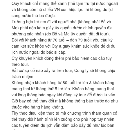
Quý khách chỉ mang thẻ xanh (thẻ tạm trú tại nước ngoài)
và không còn hộ chiếu VN còn hiệu lực thì không du lịch
sang nước thứ ba được.
Trường hợp trẻ em đi với người nhà (không phải Bố và
Mẹ) phải nộp kèm giấy ủy quyến được chính quyền địa
phương xác nhận (do Bố và Mẹ ủy quyền dắt đi tour).
Đối với khách hàng từ 70 tuổi – đến 79 tuổi: yêu cầu ký
cam kết sức khỏe với Cty & giấy khám sức khỏe để đi du
lịch nước ngoài do bác sĩ cấp.
Cty khuyến khích đóng thêm phí bảo hiểm cao cấp tùy
theo tour.
Bất cứ sự cố nào xảy ra trên tour, Công ty sẽ không chịu
trách nhiệm.
Không nhận khách hàng từ 80 tuổi trở lên & khách hàng
mang thai từ tháng thứ 5 trở lên. Khách hàng mang thai
vui lòng thông báo ngay khi đăng ký tour để được tư vấn.
Giờ bay có thể thay đổi mà không thông báo trước do phụ
thuộc vào hãng hàng không.
Tùy theo điều kiện thực tế mà chương trình tham quan có
thể thay đổi hành trình lên xuống cho phù hợp tuy nhiên
các tuyến điểm du lịch vẫn đảm bảo đầy đủ như lúc ban