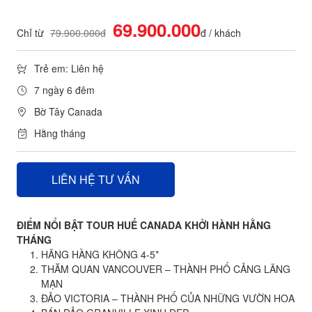
69.900.000
Chỉ từ
79.900.000đ
đ / khách
Trẻ em: Liên hệ
7 ngày 6 đêm
Bờ Tây Canada
Hằng tháng
LIÊN HỆ TƯ VẤN
ĐIỂM NỔI BẬT TOUR HUẾ CANADA KHỞI HÀNH HẰNG
THÁNG
HÃNG HÀNG KHÔNG 4-5*
THĂM QUAN VANCOUVER – THÀNH PHỐ CẢNG LÃNG
MẠN
ĐẢO VICTORIA – THÀNH PHỐ CỦA NHỮNG VƯỜN HOA