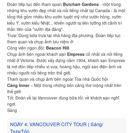
Đoàn tiếp tục đến tham quan
Butchart Gardens
- một trong
những khu vườn đẹp nhất và nổi tiếng nhất tại Canada - là một
tổng thể gồm nhiều khu vườn tuyệt mỹ như vườn hồng, vườn
kiểu Ý, vườn kiểu Nhật... khiến người ta liên tưởng tới cảnh trí
thần tiên của "vườn địa đàng".
Trưa: Dùng bữa trưa tại nhà hàng địa phương. Đoàn tiếp tục
tham quan và chụp ảnh lưu niệm ở:
Công viên ngọn đồi:
Beacon Hill
Chụp ảnh bên ngoài khách sạn
Empress
cổ nhất và nổi tiếng
nhất ở Victoria. Được xây dựng năm 1904, khách sạn Empress
là nơi đón tiếp nhiều vị vua, hoàng hậu, ngôi sao điện ảnh và
nhiều người nổi tiếng trên thế giới.
Tham quan và chụp ảnh bên ngoài Tòa nhà Quốc hội
Cảng Inner
– Một trong những bến cảng thơ mộng nhất trên
thế giới
Tối: Đoàn về lại Vancouver dùng bữa tối, về khách sạn nghỉ
ngơi.
Sáng
NGÀY 4: VANCOUVER CITY TOUR ( Sáng/
Trưa/Tối)