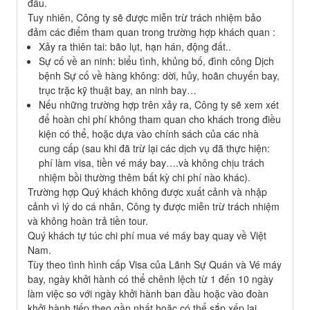
đầu.
Tuy nhiên, Công ty sẽ được miễn trừ trách nhiệm bảo
đảm các điểm tham quan trong trường hợp khách quan :
Xảy ra thiên tai: bão lụt, hạn hán, động đất..
Sự cố về an ninh: biểu tình, khủng bố, đình công Dịch
bệnh Sự cố về hàng không: dời, hủy, hoãn chuyến bay,
trục trặc kỹ thuật bay, an ninh bay…
Nếu những trường hợp trên xảy ra, Công ty sẽ xem xét
để hoàn chi phí không tham quan cho khách trong điều
kiện có thể, hoặc dựa vào chính sách của các nhà
cung cấp (sau khi đã trừ lại các dịch vụ đã thực hiện:
phí làm visa, tiền vé máy bay….và không chịu trách
nhiệm bồi thường thêm bất kỳ chi phí nào khác).
Trường hợp Quý khách không được xuất cảnh và nhập
cảnh vì lý do cá nhân, Công ty được miễn trừ trách nhiệm
và không hoàn trả tiền tour.
Quý khách tự túc chi phí mua vé máy bay quay về Việt
Nam.
Tùy theo tình hình cấp Visa của Lãnh Sự Quán và Vé máy
bay, ngày khởi hành có thể chênh lệch từ 1 đến 10 ngày
làm việc so với ngày khởi hành ban đầu hoặc vào đoàn
khởi hành tiếp theo gần nhất hoặc có thể sắp xếp lại