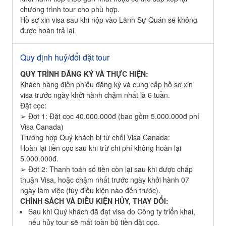
chương trình tour cho phù hợp.
Hồ sơ xin visa sau khi nộp vào Lãnh Sự Quán sẽ không
được hoàn trả lại.
Quy định huỷ/đổi đặt tour
QUY TRÌNH ĐĂNG KÝ VÀ THỰC HIỆN:
Khách hàng điền phiếu đăng ký và cung cấp hồ sơ xin
visa trước ngày khởi hành chậm nhất là 6 tuần.
Đặt cọc:
➢ Đợt 1: Đặt cọc 40.000.000đ (bao gồm 5.000.000đ phí
Visa Canada)
Trường hợp Quý khách bị từ chối Visa Canada:
Hoàn lại tiền cọc sau khi trừ chi phí không hoàn lại
5.000.000đ.
➢ Đợt 2: Thanh toán số tiền còn lại sau khi được chấp
thuận Visa, hoặc chậm nhất trước ngày khởi hành 07
ngày làm việc (tùy điều kiện nào đến trước).
CHÍNH SÁCH VÀ ĐIỀU KIỆN HỦY, THAY ĐỔI:
Sau khi Quý khách đã đạt visa do Công ty triển khai,
nếu hủy tour sẽ mất toàn bộ tiền đặt cọc.