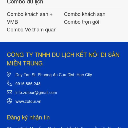
Combo du lịch
Combo khách sạn +
Combo khách sạn
VMB
Combo trọn gói
Combo Vé tham quan
CÔNG TY TNHH DU LỊCH KẾT NỐI DI SẢN
MIỀN TRUNG
Duy Tan St, Phuong An Cuu Dist, Hue City
0916 886 248
info.zotour@gmail.com
www.zotour.vn
Đăng ký nhận tin