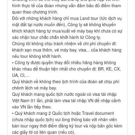
hình thực tế của đoàn nhưng vẫn đảm bảo đủ điểm tham
quan theo chương trình.
Đối với những khách hàng chỉ mua Land tour (tức dịch vụ
mặt đất tại nước muốn đến), Công ty sẽ không khuyến
khích khách hàng tự mua/xuất vé máy bay khi chưa có sự
xác nhận tour chắc chắn khởi hành từ Công ty.
Chúng tôi không chịu trách nhiệm về chi phí chuyến đi:
khách sạn mua thêm, vé máy bay, visa... của khách hàng
nếu tour không khởi hành.
• Công ty được quyền thay đổi nhiều hãng hàng không
khác nhau để thuận tiện nhất cho chuyến đi: BR, KE, CX,
UA, CI,…
Quý khách về không theo lịch trình của đoàn sẽ chịu phí
chênh lệch vé máy bay.
Quý khách mang quốc tịch nước ngoài có visa tái nhập
Việt Nam 01 lần, phải làm visa tái nhập VN để nhập cảnh
vào VN lần tiếp theo.
• Quý khách mang 2 Quốc tịch hoặc Travel document
(chưa nhập quốc tịch) vui lòng thông báo với nhân viên
bán tour ngay thời điểm đăng ký tour và nộp bản gốc kèm
các giấy tờ có liên quan (nếu có).