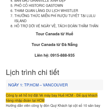
BÁN ĐẢO GRANVILLE XINH ĐẸP
PHỐ CỔ HISTORIC GASTOWN
THAM QUAN LÀNG DU LỊCH WHISTLER
THƯỞNG THỨC MIỄN PHÍ RƯỢU TUYẾT TẠI LULU
ISLAND
HỖ TRỢ DỜI VÉ NGÀY VỀ, TÁCH ĐOÀN THĂM THÂN
Tour Canada từ Huế
Tour Canada từ Đà Nẵng
Liên hệ: 0915-888-935
Lịch trình chi tiết
NGÀY 1: TP.HCM – VANCOUVER
Công ty sẽ hỗ trợ đặt Vé máy bay Huế HCM - Để quý khách
hàng nhập đoàn tại HCM
Hướng dẫn viên công ty đón Quý Khách tại cột số 10 sân bay