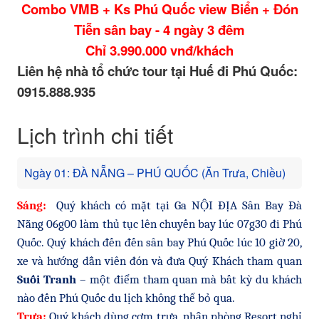
Combo VMB + Ks Phú Quốc view Biển + Đón
Tiễn sân bay - 4 ngày 3 đêm
Chỉ 3.990.000 vnđ/khách
Liên hệ nhà tổ chức tour tại Huế đi Phú Quốc:
0915.888.935
Lịch trình chi tiết
Ngày 01: ĐÀ NẴNG – PHÚ QUỐC (Ăn Trưa, Chiều)
Sáng:
Quý khách có mặt tại Ga NỘI ĐỊA Sân Bay Đà
Nẵng 06g00 làm thủ tục lên chuyến bay lúc 07g30 đi Phú
Quốc. Quý khách đến đến sân bay Phú Quốc lúc 10 giờ 20,
xe và hướng dẫn viên đón và đưa Quý Khách tham quan
Suối Tranh
– một điểm tham quan mà bất kỳ du khách
nào đến Phú Quốc du lịch không thể bỏ qua.
Trưa:
Quý khách dùng cơm trưa, nhận phòng Resort nghỉ