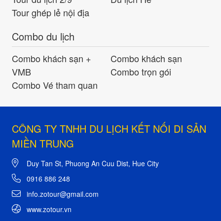
Tour ghép lẻ nội địa
Combo du lịch
Combo khách sạn +
Combo khách sạn
VMB
Combo trọn gói
Combo Vé tham quan
CÔNG TY TNHH DU LỊCH KẾT NỐI DI SẢN
MIỀN TRUNG
Duy Tan St, Phuong An Cuu Dist, Hue City
0916 886 248
info.zotour@gmail.com
www.zotour.vn