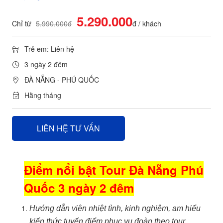
5.290.000
Chỉ từ
5.990.000đ
đ / khách
Trẻ em: Liên hệ
3 ngày 2 đêm
ĐÀ NẴNG - PHÚ QUỐC
Hằng tháng
LIÊN HỆ TƯ VẤN
Điểm nổi bật Tour Đà Nẵng Phú
Quốc 3 ngày 2 đêm
Hướng dẫn viên nhiệt tình, kinh nghiệm, am hiểu
kiến thức tuyến điểm phục vụ đoàn theo tour.