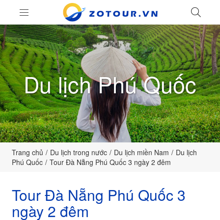
LIÊ
ZoTour
Du lịch Phú Quốc
Trang chủ
Du lịch trong nước
Du lịch miền Nam
Du lịch
Phú Quốc
Tour Đà Nẵng Phú Quốc 3 ngày 2 đêm
Tour Đà Nẵng Phú Quốc 3
ngày 2 đêm