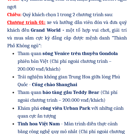
ngơi
Chiều:
Quý khách chọn 1 trong 2 chương trình sau:
Chương trình 01:
xe và hướng dẫn viên đón và đưa quý
khách đến
Grand World -
một tổ hợp vui chơi, giải trí
và mua sắm cực kỳ đẳng cấp được mệnh danh “Thành
Phố Không ngủ”:
Tham quan
sông Venice trên thuyền Gondola
phiên bản Việt (Chi phí ngoài chương trình –
200.000 vnđ/khách)
Trải nghiệm không gian Trung Hoa giữa lòng Phú
Quốc -
Cổng chào Shanghai
Tham quan
bảo tàng gấu Teddy Bear
(Chi phí
ngoài chương trình – 200.000 vnđ/khách)
Khám phá
công viên Urban Park
với những cảnh
quan cực ấn tượng
Tinh hoa Việt Nam
- Màn trình diễn thực cảnh
bằng công nghệ quy mô nhất (Chi phí ngoài chương