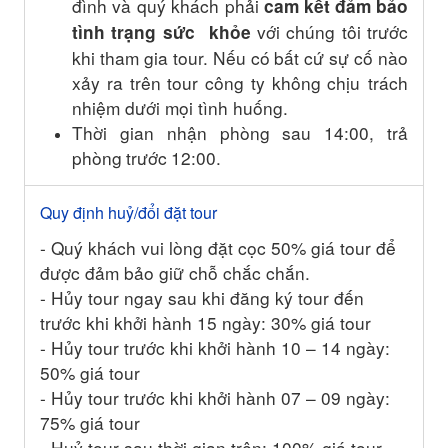
đình
và quý
khách
phải
cam
kết
đảm
bảo
với
chúng
tôi
trước
tình
trạng
sức
khỏe
khi
tham
gia
tour.
Nếu
có
bất
cứ
sự
cố
nào
xảy
ra
trên
tour
công
ty
không
chịu trách
nhiệm dưới mọi tình huống.
Thời
gian
nhận
phòng
sau
14:00,
trả
phòng
trước
12:00.
Quy định huỷ/đổi đặt tour
- Quý khách vui lòng đặt cọc 50% giá tour để
được đảm bảo giữ chỗ chắc chắn.
- Hủy tour ngay sau khi đăng ký tour đến
trước khi khởi hành 15 ngày: 30% giá tour
- Hủy tour trước khi khởi hành 10 – 14 ngày:
50% giá tour
- Hủy tour trước khi khởi hành 07 – 09 ngày:
75% giá tour
- Huỷ tour sau thời gian trên: 100% giá tour