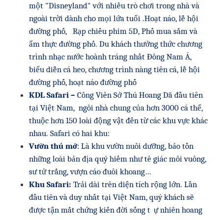
một "Disneyland" với nhiều trò chơi trong nhà và
ngoài trời dành cho mọi lứa tuổi .Hoạt náo, lễ hội
đường phố, Rạp chiếu phim 5D, Phố mua sắm và
ẩm thực đường phố. Du khách thưởng thức chương
trình nhạc nước hoành tráng nhất Đông Nam Á,
biểu diễn cá heo, chương trình nàng tiên cá, lễ hội
đường phố, hoạt náo đường phố
KDL Safari –
Công Viên Sở Thú Hoang Dã đầu tiên
tại Việt Nam,
ngôi nhà chung của hơn 3000 cá thể,
thuộc hơn 150 loài động vật đến từ các khu vực khác
nhau. Safari có hai khu:
Vườn thú mở
: Là khu vườn nuôi dưỡng, bảo tồn
những loài bản địa quý hiếm như tê giác môi vuông,
sư tử trắng, vượn cáo đuôi khoang…
Khu Safari:
Trải dài trên diện tích rộng lớn. Lần
đầu tiên và duy nhất tại Việt Nam, quý khách sẽ
được tận mắt chứng kiến đời sống t
ự nhiên hoang