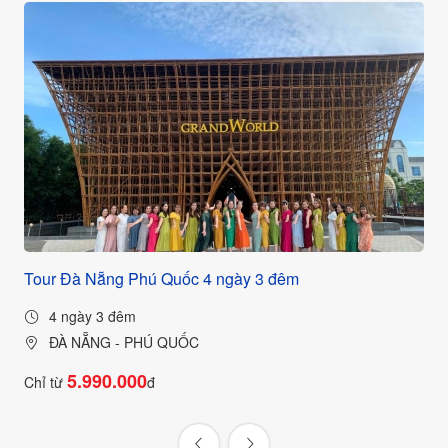
c
Tour Đà Nẵng Phú Quốc 4 ngày 3 đêm
Tou
4 ngày 3 đêm
ĐÀ NẴNG - PHÚ QUỐC
5.990.000
Chỉ từ
đ
Chỉ