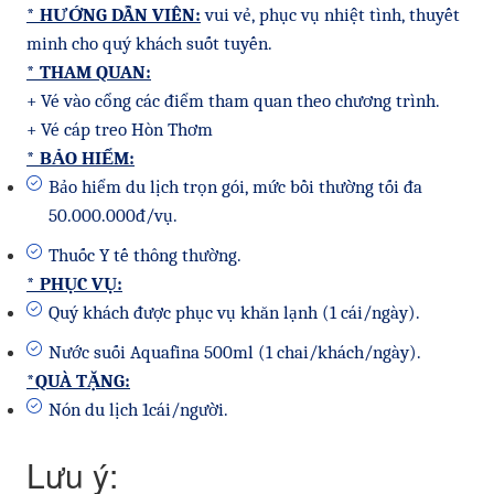
* HƯỚNG DẪN VIÊN:
vui vẻ, phục vụ nhiệt tình, thuyết
minh cho quý khách suốt tuyến.
* THAM QUAN:
+ Vé vào cổng các điểm tham quan theo chương trình.
+ Vé cáp treo Hòn Thơm
* BẢO HIỂM:
Bảo hiểm du lịch trọn gói, mức bồi thường tối đa
50.000.000đ/vụ.
Thuốc Y tế thông thường.
* PHỤC VỤ:
Quý khách được phục vụ khăn lạnh (1 cái/ngày).
Nước suối Aquafina 500ml (1 chai/khách/ngày).
*QUÀ TẶNG:
Nón du lịch 1cái/người.
Lưu ý: