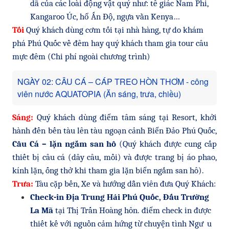
dã của các loài động vật quý như: tê giác Nam Phi,
Kangaroo Úc, hổ Ấn Độ, ngựa vằn Kenya…
Tối
Quý khách dùng cơm tối tại nhà hàng, tự do khám
phá Phú Quốc về đêm hay quý khách tham gia tour câu
mực đêm (Chi phí ngoài chương trình)
NGÀY 02: CÂU CÁ – CÁP TREO HÒN THƠM - công
viên nước AQUATOPIA (Ăn sáng, trưa, chiều)
Sáng:
Quý khách dùng điểm tâm sáng tại Resort, khởi
hành đến bến tàu lên tàu ngoạn cảnh Biển Đảo Phú Quốc,
Câu Cá – lặn ngắm san hô
(Quý khách được cung cấp
thiết bị câu cá (dây câu, mồi) và được trang bị áo phao,
kính lặn, ống thở khi tham gia lặn biển ngắm san hô).
Trưa:
Tàu cặp bến, Xe và hướng dẫn viên đưa Quý Khách:
Check-in Địa Trung Hải Phú Quốc, Đấu Trường
La Mã
tại Thị Trấn Hoàng hôn. điểm check in được
thiết kế với nguồn cảm hứng từ chuyện tình Ngư
u