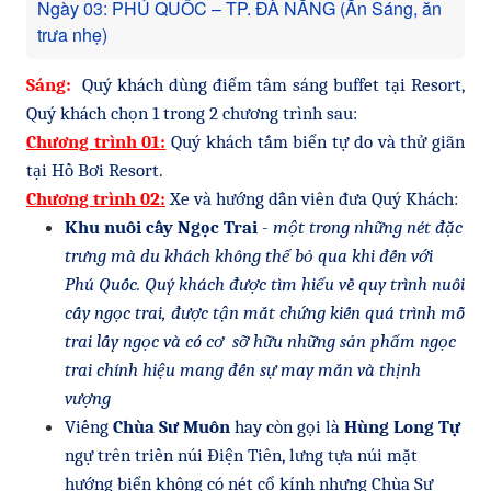
Ngày 03: PHÚ QUỐC – TP. ĐÀ NẴNG (Ăn Sáng, ăn
trưa nhẹ)
Sáng:
Quý khách dùng điểm tâm sáng buffet tại Resort,
Quý khách chọn 1 trong 2 chương trình sau:
Chương trình 01:
Quý khách tắm biển tự do và thử giãn
tại Hồ Bơi Resort.
Chương trình 02:
Xe và hướng dẫn viên đưa Quý Khách:
Khu nuôi cấy Ngọc Trai
-
một trong những nét đặc
trưng mà du khách không thể bỏ qua khi đến với
Phú Quốc. Quý khách được tìm hiểu về quy trình nuôi
cấy ngọc trai, được tận mắt chứng kiến quá trình mỗ
trai lấy ngọc và có cơ sỡ hữu những sản phẩm ngọc
trai chính hiệu mang đến sự may mắn và thịnh
vượng
Viếng
Chùa Sư Muôn
hay còn gọi là
Hùng Long Tự
ngự trên triền núi Điện Tiên, lưng tựa núi mặt
hướng biển không có nét cổ kính nhưng Chùa Sư