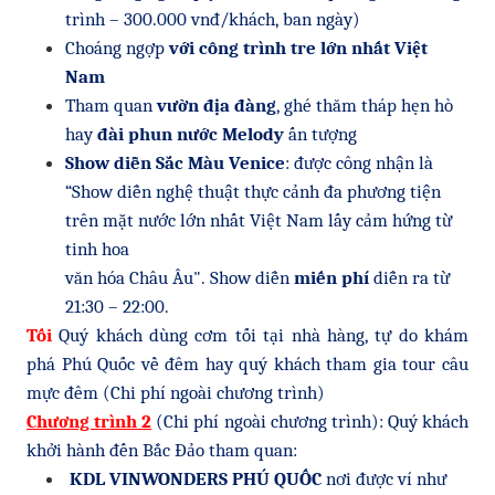
trình – 300.000 vnđ/khách, ban ngày)
Choáng ngợp
với công trình tre lớn nhất Việt
Nam
Tham quan
vườn địa đàng
, ghé thăm tháp hẹn hò
hay
đài phun nước Melody
ấn tượng
Show diễn Sắc Màu Venice
: được công nhận là
“Show diễn nghệ thuật thực cảnh đa phương tiện
trên mặt nước lớn nhất Việt Nam lấy cảm hứng từ
tinh hoa
văn hóa Châu Âu". Show diễn
miến phí
diễn ra từ
21:30 – 22:00.
Tối
Quý khách dùng cơm tối tại nhà hàng, tự do khám
phá Phú Quốc về đêm hay quý khách tham gia tour câu
mực đêm (Chi phí ngoài chương trình)
Chương trình 2
(Chi phí ngoài chương trình): Quý khách
khởi hành đến Bắc Đảo tham quan:
KDL VINWONDERS PHÚ QUỐC
nơi được ví như